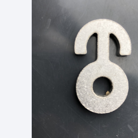
Porsche
Seat
Skoda
Tesla
VW