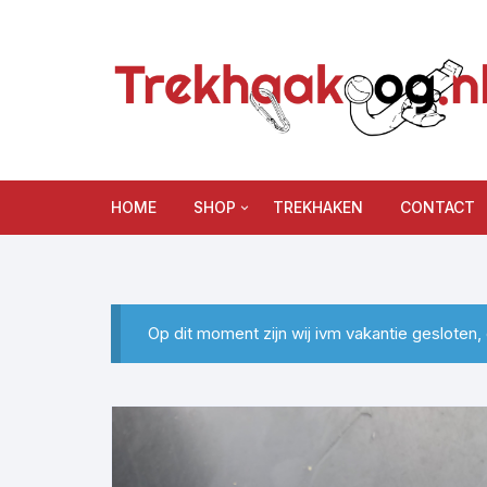
Ga
naar
inhoud
HOME
SHOP
TREKHAKEN
CONTACT
Audi
BMW
Op dit moment zijn wij ivm vakantie gesloten
Diversen
Mercedes
Opel