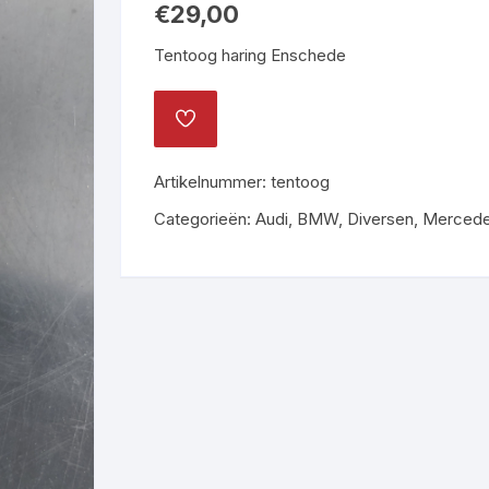
€
29,00
Tentoog haring Enschede
TOEVOEGEN
AAN
VERLANGLIJST
Artikelnummer:
tentoog
Categorieën:
Audi
,
BMW
,
Diversen
,
Merced