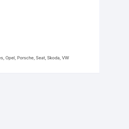
es
,
Opel
,
Porsche
,
Seat
,
Skoda
,
VW